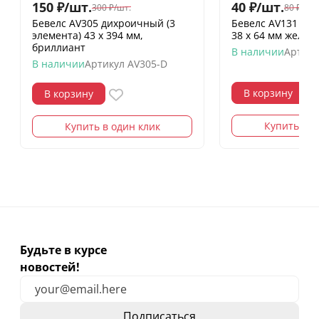
150
₽
/
шт.
40
₽
/
шт.
300
₽
/
шт.
80
₽
/
шт.
Бевелс AV305 дихроичный (3
Бевелс AV131 ди
элемента) 43 х 394 мм,
38 х 64 мм желт
бриллиант
В наличии
Артику
В наличии
Артикул
AV305-D
В корзину
В корзину
Купить в о
Купить в один клик
Будьте в курсе
новостей!