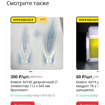
Смотрите также
- 50%
ЛИКВИДАЦИЯ
ЛИКВИДАЦИЯ
300
₽
/
шт.
60
₽
/
шт.
600
₽
/
шт.
120
₽
/
шт
Бевелс AV166 дихроичный (7
Бевелс AV19 дих
элементов) 112 х 645 мм
квадрат 76 х 76 
бриллиант
шиншилла
В наличии
Артикул
AV166-D
В наличии
Артику