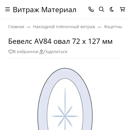
Витраж Материал
Темная
Главная
Накладной плёночный витраж
Фацетные эл
Бевелс AV84 овал 72 х 127 мм
В избранное
Поделиться