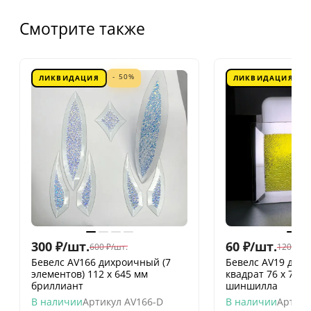
Смотрите также
- 50%
ЛИКВИДАЦИЯ
ЛИКВИДАЦИЯ
300
₽
/
шт.
60
₽
/
шт.
600
₽
/
шт.
120
₽
/
шт
Бевелс AV166 дихроичный (7
Бевелс AV19 дих
элементов) 112 х 645 мм
квадрат 76 х 76 
бриллиант
шиншилла
В наличии
Артикул
AV166-D
В наличии
Артику