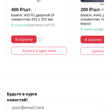
400
₽
/
шт.
200
₽
/
шт.
400
₽
/
Бевелс AV57G дверной (9
Бевелс AV42 дих
элементов) 203 х 355 мм
элементов) 160 х
мороз
В наличии
Артикул
AV57G
В наличии
Артику
В корзину
В корзину
Купить в один клик
Купить в о
Будьте в курсе
новостей!