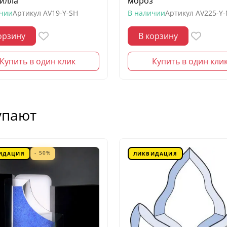
илла
мороз
ичии
Артикул
AV19-Y-SH
В наличии
Артикул
AV225-Y
орзину
В корзину
Купить в один клик
Купить в один кли
упают
- 50%
ИДАЦИЯ
ЛИКВИДАЦИЯ