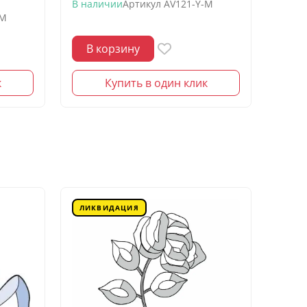
моро
В наличии
Артикул
AV121-Y-M
-M
В нал
В корзину
В 
к
Купить в один клик
ЛИКВИДАЦИЯ
ЛИК