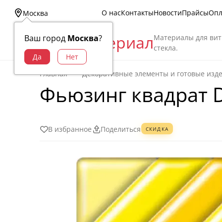
О нас
Контакты
Новости
Прайсы
Опл
Москва
Витраж Материал
Материалы для вит
Ваш город
Москва
?
стекла.
Главная
Декоративные элементы и готовые изд
Фьюзинг квадрат D
В избранное
Поделиться
СКИДКА