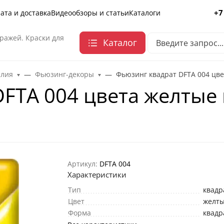
+7
ата и доставка
Видеообзоры и статьи
Каталоги
ражей. Краски для
Каталог
елия
Фьюзинг-декоры
Фьюзинг квадрат DFTА 004 цве
FTА 004 цвета желтые 
Артикул:
DFTА 004
Характеристики
Тип
квадр
Цвет
желт
Форма
квадр