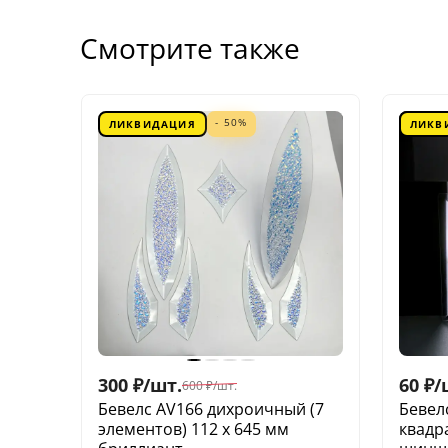
Смотрите также
- 50%
ЛИКВИДАЦИЯ
ЛИКВ
300
₽
/
шт.
60
₽
/
600
₽
/
шт.
Бевелс AV166 дихроичный (7
Бевел
элементов) 112 х 645 мм
квадр