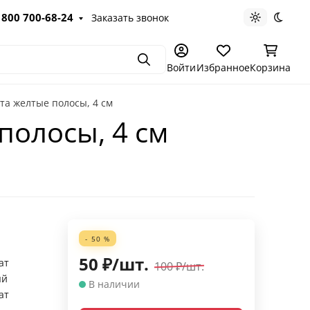
 800 700-68-24
Заказать звонок
Светлая те
Темна
Поиск
Войти
Избранное
Корзина
та желтые полосы, 4 см
полосы, 4 см
- 50 %
50
₽
/
шт.
ат
100
₽
/
шт.
ый
В наличии
ат