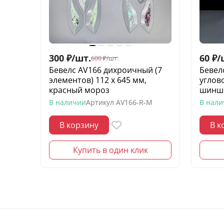
300
₽
/
шт.
60
₽
/
600
₽
/
шт.
Бевелс AV166 дихроичный (7
Бевел
элементов) 112 х 645 мм,
углово
красный мороз
шинш
В наличии
Артикул
AV166-R-M
В нал
В корзину
В к
Купить в один клик