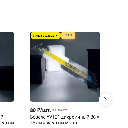
- 50%
ЛИКВИДАЦИЯ
ЛИК
80
₽
/
шт.
60
₽
/
160
₽
/
шт.
ый
Бевелс AV121 дихроичный 36 х
Беве
желтый
267 мм желтый мороз
квадр