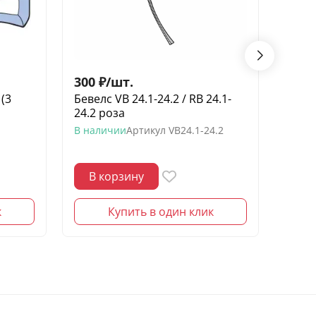
300
₽
/
шт.
200
(3
Бевелс VB 24.1-24.2 / RB 24.1-
Бевел
24.2 роза
элеме
В наличии
Артикул
VB24.1-24.2
В нал
В корзину
В 
к
Купить в один клик