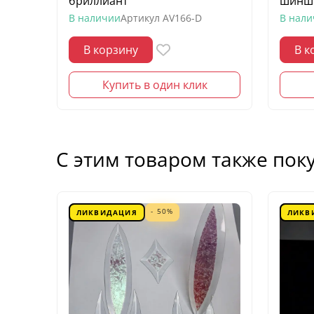
бриллиант
шинш
В наличии
Артикул
AV166-D
В нал
В корзину
В к
Купить в один клик
С этим товаром также пок
- 50%
ЛИКВИДАЦИЯ
ЛИКВ