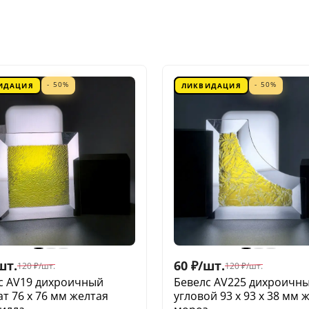
- 50%
- 50%
ИДАЦИЯ
ЛИКВИДАЦИЯ
шт.
60
₽
/
шт.
120
₽
/
шт.
120
₽
/
шт.
с AV19 дихроичный
Бевелс AV225 дихроичн
ат 76 х 76 мм желтая
угловой 93 х 93 х 38 мм 