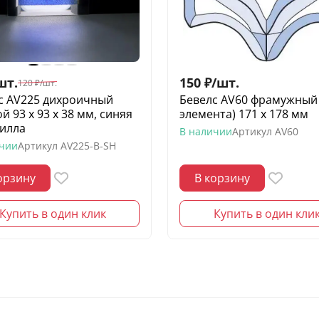
шт.
150
₽
/
шт.
120
₽
/
шт.
с AV225 дихроичный
Бевелс AV60 фрамужный 
й 93 х 93 х 38 мм, синяя
элемента) 171 х 178 мм
илла
В наличии
Артикул
AV60
ичии
Артикул
AV225-B-SH
орзину
В корзину
Купить в один клик
Купить в один кли