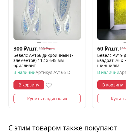
300
₽
/
шт.
60
₽
/
шт.
600
₽
/
шт.
120
₽
/
шт
Бевелс AV166 дихроичный (7
Бевелс AV19 дих
элементов) 112 х 645 мм
квадрат 76 х 76 
бриллиант
шиншилла
В наличии
Артикул
AV166-D
В наличии
Артику
В корзину
В корзину
Купить в один клик
Купить в о
С этим товаром также покупают