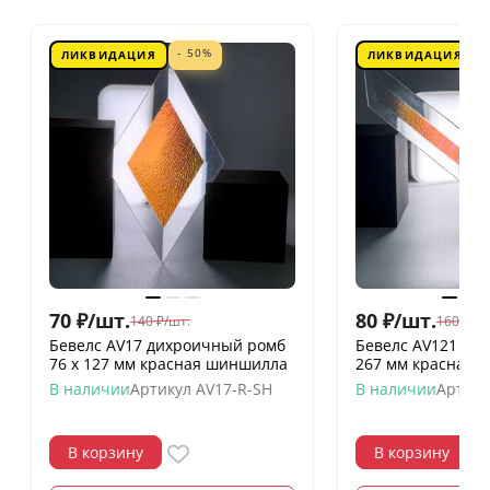
- 50%
ЛИКВИДАЦИЯ
ЛИКВИДАЦИЯ
70
₽
/
шт.
80
₽
/
шт.
140
₽
/
шт.
160
₽
/
шт
Бевелс AV17 дихроичный ромб
Бевелс AV121 ди
76 х 127 мм красная шиншилла
267 мм красная 
В наличии
Артикул
AV17-R-SH
В наличии
Артику
В корзину
В корзину