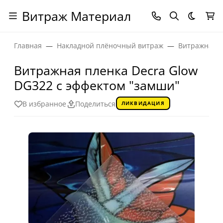
Витраж Материал
Темная
Главная
Накладной плёночный витраж
Витражная п
Витражная пленка Decra Glow
DG322 с эффектом "замши"
В избранное
Поделиться
ЛИКВИДАЦИЯ