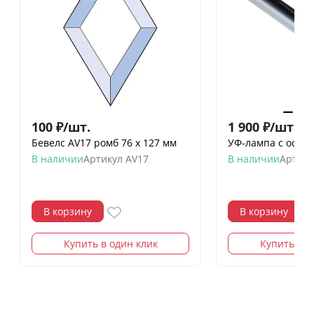
100
₽
/
шт.
1 900
₽
/
шт.
Бевелс AV17 ромб 76 х 127 мм
УФ-лампа с основ
В наличии
Артикул
AV17
В наличии
Артику
В корзину
В корзину
Купить в один клик
Купить в о