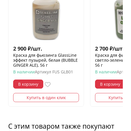
2 900
₽
/
шт.
2 700
₽
/
шт.
Краска для фьюзинга GlassLine
Краска для фьюзи
эффект пузырей, белая (BUBBLE
светло-зеленый (
GINGER ALE), 56 г
56 г
В наличии
Артикул
FUS GLB01
В наличии
Артику
В корзину
В корзину
Купить в один клик
Купить в о
С этим товаром также покупают