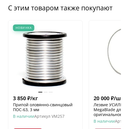
С этим товаром также покупают
НОВИНКА
3 850
₽
/
кг
20 000
₽
/
шт.
Припой оловянно-свинцовый
Лезвие УСИЛЕНН
ПОС-63, 3 мм
MegaBlade для ло
оригинальное
В наличии
Артикул
VM257
В наличии
Артику