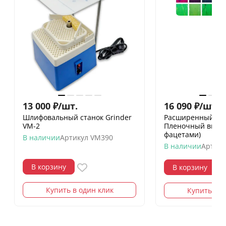
13 000
₽
/
шт.
16 090
₽
/
шт.
18
Шлифовальный станок Grinder
Расширенный на
VM-2
Пленочный витра
фацетами)
В наличии
Артикул
VM390
В наличии
Артику
В корзину
В корзину
Купить в один клик
Купить в о