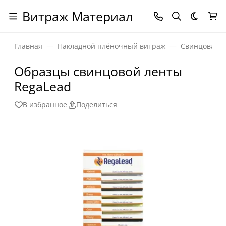
Витраж Материал
Темная
Главная
Накладной плёночный витраж
Свинцовая л
Образцы свинцовой ленты
RegaLead
В избранное
Поделиться