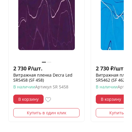
2 730
₽
/
шт.
2 730
₽
/
шт.
Витражная пленка Decra Led
Витражная пленк
SR5458 (SF 458)
SR5462 (SF 462)
В наличии
Артикул
SR 5458
В наличии
Артику
В корзину
В корзину
Купить в один клик
Купить в о