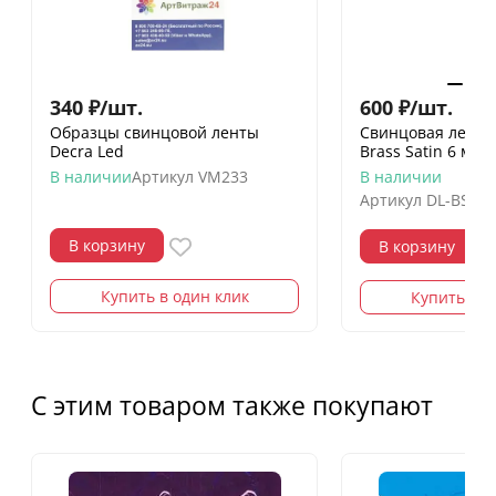
340
₽
/
шт.
600
₽
/
шт.
Образцы свинцовой ленты
Свинцовая лента 
Decra Led
Brass Satin 6 мм, 
В наличии
Артикул
VM233
В наличии
Артикул
DL-BS-6-
В корзину
В корзину
Купить в один клик
Купить в о
С этим товаром также покупают