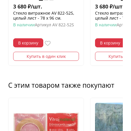
3 680
₽
/
шт.
3 680
₽
/
шт.
Стекло витражное AV 822-52S,
Стекло витражное
целый лист - 78 х 96 cм.
целый лист - 78 х
В наличии
Артикул
AV 822-52S
В наличии
Артику
В корзину
В корзину
Купить в один клик
Купить в о
С этим товаром также покупают