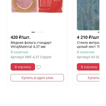
420
₽
/
шт.
4 210
₽
/
шт.
Медная фольга стандарт
Стекло витражно
VitrajMaterial 4,37 мм
целый лист 78х96
В наличии
В наличии
Артикул
VMF-4.37 Copper
Артикул
AV 6033-
В корзину
В корзину
Купить в один клик
Купить в о