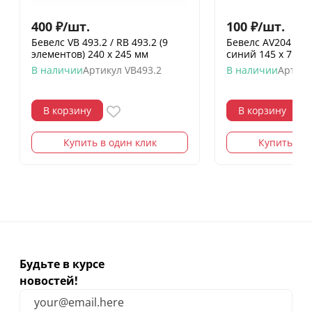
400
₽
/
шт.
100
₽
/
шт.
Бевелс VB 493.2 / RB 493.2 (9
Бевелс AV204 ди
элементов) 240 х 245 мм
синий 145 х 75 м
В наличии
Артикул
VB493.2
В наличии
Артику
В корзину
В корзину
Купить в один клик
Купить в о
Будьте в курсе
новостей!