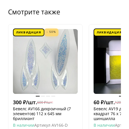
Смотрите также
- 50%
ЛИКВИДАЦИЯ
ЛИКВИДАЦИЯ
300
₽
/
шт.
60
₽
/
шт.
600
₽
/
шт.
120
₽
/
шт
Бевелс AV166 дихроичный (7
Бевелс AV19 дих
элементов) 112 х 645 мм
квадрат 76 х 76 
бриллиант
шиншилла
В наличии
Артикул
AV166-D
В наличии
Артику