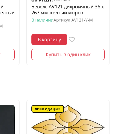
ый
Бевелс AV121 дихроичный 36 х
Беве
желтый
267 мм желтый мороз
квадр
моро
В наличии
Артикул
AV121-Y-M
-M
В нал
В корзину
В 
к
Купить в один клик
ЛИКВИДАЦИЯ
ЛИК