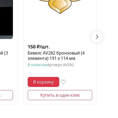
150
₽
/
шт.
700
й (3
Бевелс AV282 бронзовый (4
Бевел
элемента) 191 х 114 мм
элеме
В наличии
Артикул
AV282
В нал
В корзину
В 
к
Купить в один клик