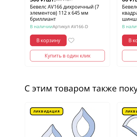
Бевелс AV166 дихроичный (7
Бевел
элементов) 112 х 645 мм
квадр
бриллиант
шинш
В наличии
Артикул
AV166-D
В нал
В корзину
В к
Купить в один клик
С этим товаром также пок
ЛИКВИДАЦИЯ
ЛИКВ