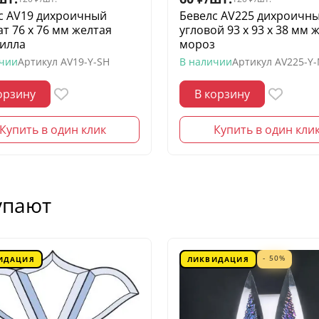
с AV19 дихроичный
Бевелс AV225 дихроичн
ат 76 х 76 мм желтая
угловой 93 х 93 х 38 мм 
илла
мороз
ичии
Артикул
AV19-Y-SH
В наличии
Артикул
AV225-Y
орзину
В корзину
Купить в один клик
Купить в один кли
упают
- 50%
ИДАЦИЯ
ЛИКВИДАЦИЯ