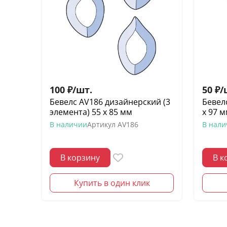
100
₽
/
шт.
50
₽
/
Бевелс AV186 дизайнерский (3
Бевел
элемента) 55 х 85 мм
х 97 
В наличии
Артикул
AV186
В нал
В корзину
В к
Купить в один клик