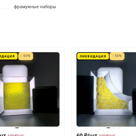
фрамужные наборы
- 50%
- 50%
ИДАЦИЯ
ЛИКВИДАЦИЯ
шт.
60
₽
/
шт.
120
₽
/
шт.
120
₽
/
шт.