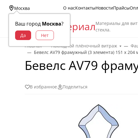
О нас
Контакты
Новости
Прайсы
Опл
Москва
Витраж Материал
Материалы для вит
Ваш город
Москва
?
стекла.
Главная
Накладной плёночный витраж
Фац
Бевелс AV79 фрамужный (3 элемента) 151 х 204 
Бевелс AV79 фраму
В избранное
Поделиться