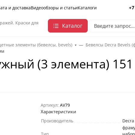
+7
ата и доставка
Видеообзоры и статьи
Каталоги
ражей. Краски для
Каталог
етные элементы (бевелсы, bevels)
Бевелсы Decra Bevels (
мм
жный (3 элемента) 151
Артикул:
AV79
Характеристики
Производитель
Decra
фрам
Тип
набо