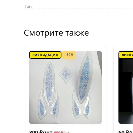
Тип
Смотрите также
- 50%
ЛИКВИДАЦИЯ
ЛИКВ
300
₽
/
шт.
60
₽
/
600
₽
/
шт.