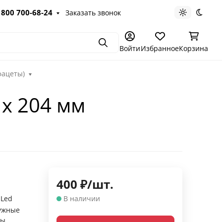
 800 700-68-24
Заказать звонок
Светлая те
Темна
Поиск
Войти
Избранное
Корзина
фацеты)
 х 204 мм
400
₽
/
шт.
 Led
В наличии
ужные
ры