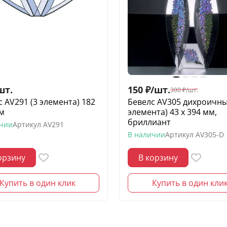
шт.
150
₽
/
шт.
300
₽
/
шт.
с AV291 (3 элемента) 182
Бевелс AV305 дихроичны
мм
элемента) 43 х 394 мм,
бриллиант
ичии
Артикул
AV291
В наличии
Артикул
AV305-D
орзину
В корзину
Купить в один клик
Купить в один кли