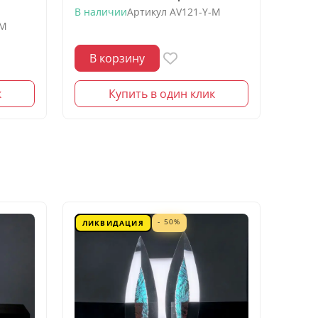
моро
В наличии
Артикул
AV121-Y-M
-M
В нал
В корзину
В 
к
Купить в один клик
- 50%
ЛИКВИДАЦИЯ
ЛИК