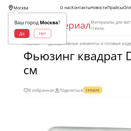
О нас
Контакты
Новости
Прайсы
Опл
Москва
Витраж Материал
Материалы для вит
Ваш город
Москва
?
стекла.
Главная
Декоративные элементы и готовые изд
Фьюзинг квадрат D
см
В избранное
Поделиться
СКИДКА