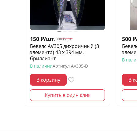
150
₽
/
шт.
500
₽
300
₽
/
шт.
Бевелс AV305 дихроичный (3
Бевелс
элемента) 43 х 394 мм,
элеме
бриллиант
В нал
В наличии
Артикул
AV305-D
В корзину
В к
Купить в один клик