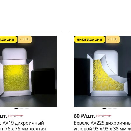
- 50%
- 50%
ИДАЦИЯ
ЛИКВИДАЦИЯ
шт.
60
₽
/
шт.
120
₽
/
шт.
120
₽
/
шт.
с AV19 дихроичный
Бевелс AV225 дихроичн
ат 76 х 76 мм желтая
угловой 93 х 93 х 38 мм 