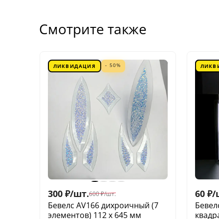
Смотрите также
- 50%
ЛИКВИДАЦИЯ
ЛИКВ
300
₽
/
шт.
60
₽
/
600
₽
/
шт.
Бевелс AV166 дихроичный (7
Бевел
элементов) 112 х 645 мм
квадр