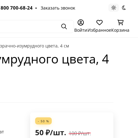
 800 700-68-24
Заказать звонок
Светлая те
Темна
Поиск
Войти
Избранное
Корзина
зрачно-изумрудного цвета, 4 см
мрудного цвета, 4
- 50 %
50
₽
/
шт.
ат
100
₽
/
шт.