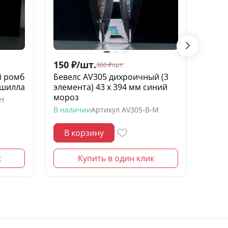
150
₽
/
шт.
200
300
₽
/
шт.
й ромб
Бевелс AV305 дихроичный (3
Беве
ншилла
элемента) 43 х 394 мм синий
элеме
мороз
желт
SH
В наличии
Артикул
AV305-B-M
В нал
В корзину
В 
к
Купить в один клик