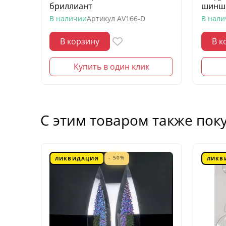
бриллиант
шинш
В наличии
Артикул
AV166-D
В нал
В корзину
В к
Купить в один клик
С этим товаром также пок
- 50%
ЛИКВИДАЦИЯ
ЛИКВ