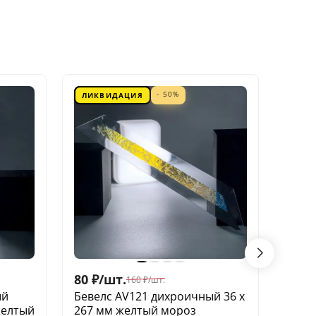
- 50%
ЛИКВИДАЦИЯ
ЛИК
80
₽
/
шт.
60
₽
/
160
₽
/
шт.
ый
Бевелс AV121 дихроичный 36 х
Беве
желтый
267 мм желтый мороз
квадр