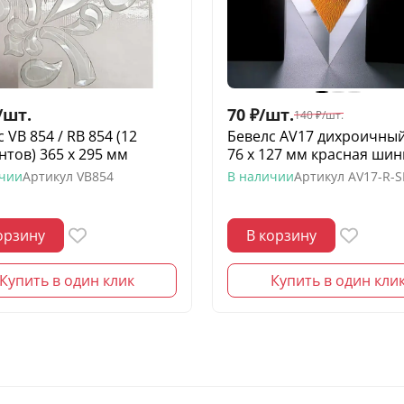
/
шт.
70
₽
/
шт.
140
₽
/
шт.
 VB 854 / RB 854 (12
Бевелс AV17 дихроичны
нтов) 365 х 295 мм
76 х 127 мм красная ши
ичии
Артикул
VB854
В наличии
Артикул
AV17-R-
орзину
В корзину
Купить в один клик
Купить в один кли