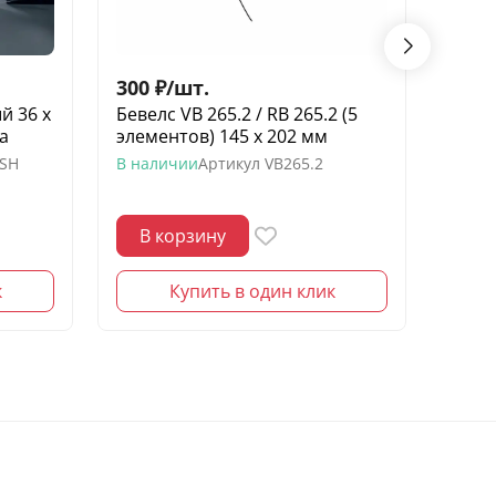
300
₽
/
шт.
60
₽
/
й 36 х
Бевелс VB 265.2 / RB 265.2 (5
Беве
а
элементов) 145 х 202 мм
182 х
-SH
В наличии
Артикул
VB265.2
В нал
В корзину
В 
к
Купить в один клик