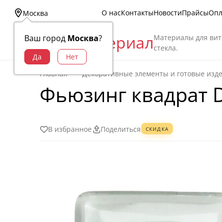
О нас
Контакты
Новости
Прайсы
Опл
Москва
Витраж Материал
Материалы для вит
Ваш город
Москва
?
стекла.
Главная
Декоративные элементы и готовые изд
Фьюзинг квадрат D
В избранное
Поделиться
СКИДКА