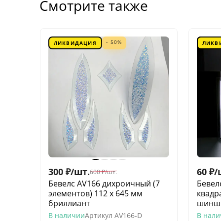
Смотрите также
- 50%
ЛИКВИДАЦИЯ
ЛИКВ
300
₽
/
шт.
60
₽
/
600
₽
/
шт.
Бевелс AV166 дихроичный (7
Бевел
элементов) 112 х 645 мм
квадр
бриллиант
шинш
В наличии
Артикул
AV166-D
В нал