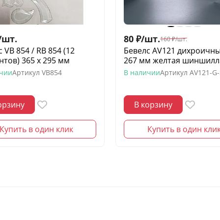
/
шт.
80
₽
/
шт.
160
₽
/
шт.
 VB 854 / RB 854 (12
Бевелс AV121 дихроичны
нтов) 365 х 295 мм
267 мм желтая шиншилл
ичии
Артикул
VB854
В наличии
Артикул
AV121-G
орзину
В корзину
Купить в один клик
Купить в один кли