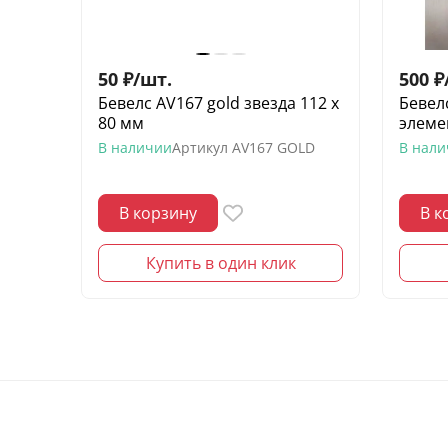
50
₽
/
шт.
500
₽
Бевелс AV167 gold звезда 112 x
Бевелс
80 мм
элеме
В наличии
Артикул
AV167 GOLD
В нал
В корзину
В к
Купить в один клик