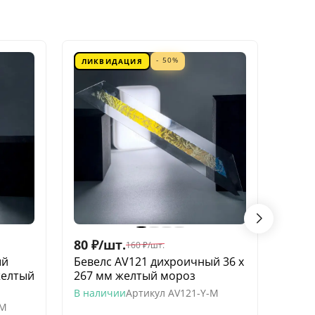
- 50%
ЛИКВИДАЦИЯ
ЛИК
80
₽
/
шт.
60
₽
/
160
₽
/
шт.
ый
Бевелс AV121 дихроичный 36 х
Беве
желтый
267 мм желтый мороз
квадр
моро
В наличии
Артикул
AV121-Y-M
-M
В нал