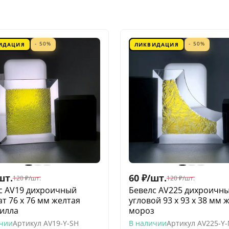
- 50%
- 50%
ИДАЦИЯ
ЛИКВИДАЦИЯ
шт.
60
₽
/
шт.
120
₽
/
шт.
120
₽
/
шт.
с AV19 дихроичный
Бевелс AV225 дихроичн
ат 76 х 76 мм желтая
угловой 93 х 93 х 38 мм 
илла
мороз
ичии
Артикул
AV19-Y-SH
В наличии
Артикул
AV225-Y