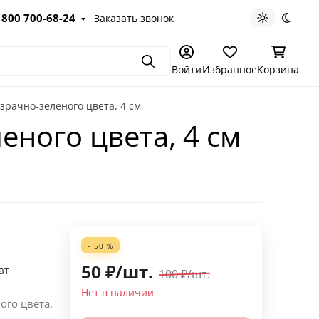
 800 700-68-24
Заказать звонок
Светлая те
Темна
Поиск
Войти
Избранное
Корзина
зрачно-зеленого цвета, 4 см
еного цвета, 4 см
- 50 %
50
₽
/
шт.
ат
100
₽
/
шт.
Нет в наличии
ого цвета,