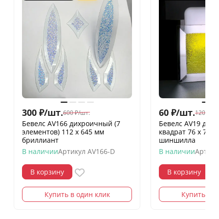
300
₽
/
шт.
60
₽
/
шт.
600
₽
/
шт.
120
₽
/
шт
Бевелс AV166 дихроичный (7
Бевелс AV19 дих
элементов) 112 х 645 мм
квадрат 76 х 76 
бриллиант
шиншилла
В наличии
Артикул
AV166-D
В наличии
Артику
В корзину
В корзину
Купить в один клик
Купить в о