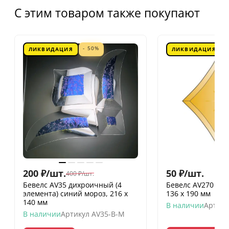
С этим товаром также покупают
- 50%
ЛИКВИДАЦИЯ
ЛИКВИДАЦИЯ
200
₽
/
шт.
50
₽
/
шт.
400
₽
/
шт.
Бевелс AV35 дихроичный (4
Бевелс AV270 зве
элемента) синий мороз, 216 х
136 х 190 мм
140 мм
В наличии
Артику
В наличии
Артикул
AV35-B-M