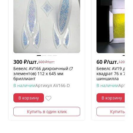
300
₽
/
шт.
60
₽
/
шт.
600
₽
/
шт.
120
₽
/
шт
Бевелс AV166 дихроичный (7
Бевелс AV19 дих
элементов) 112 х 645 мм
квадрат 76 х 76 
бриллиант
шиншилла
В наличии
Артикул
AV166-D
В наличии
Артику
В корзину
В корзину
Купить в один клик
Купить в о