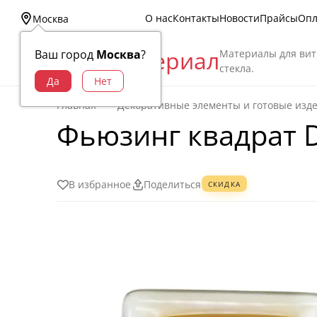
О нас
Контакты
Новости
Прайсы
Опл
Москва
Витраж Материал
Материалы для вит
Ваш город
Москва
?
стекла.
Главная
Декоративные элементы и готовые изд
Фьюзинг квадрат D
В избранное
Поделиться
СКИДКА