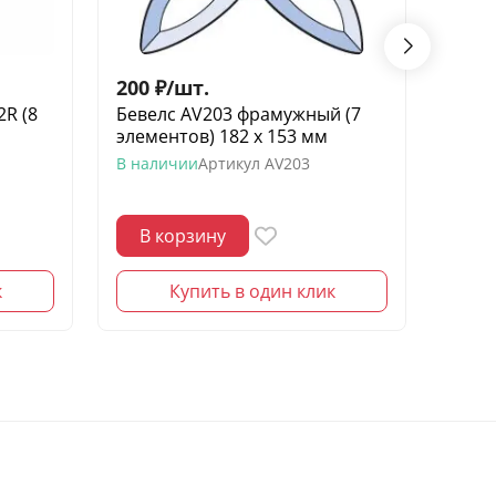
200
₽
/
шт.
300
2R (8
Бевелс AV203 фрамужный (7
Беве
элементов) 182 х 153 мм
элеме
брил
В наличии
Артикул
AV203
В нал
В корзину
В 
к
Купить в один клик