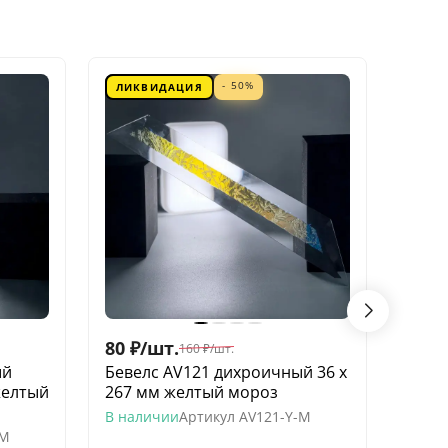
- 50%
ЛИКВИДАЦИЯ
ЛИК
80
₽
/
шт.
60
₽
/
160
₽
/
шт.
ый
Бевелс AV121 дихроичный 36 х
Беве
желтый
267 мм желтый мороз
квадр
моро
В наличии
Артикул
AV121-Y-M
-M
В нал