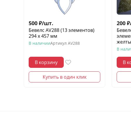
500
₽
/
шт.
200
₽
Бевелс AV288 (13 элементов)
Бевел
294 х 457 мм
элеме
желты
В наличии
Артикул
AV288
В нал
В корзину
В к
Купить в один клик