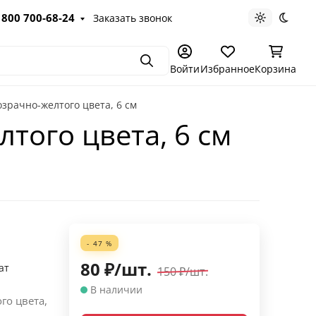
 800 700-68-24
Заказать звонок
Светлая те
Темна
Поиск
Войти
Избранное
Корзина
зрачно-желтого цвета, 6 см
того цвета, 6 см
- 47 %
80
₽
/
шт.
ат
150
₽
/
шт.
В наличии
го цвета,