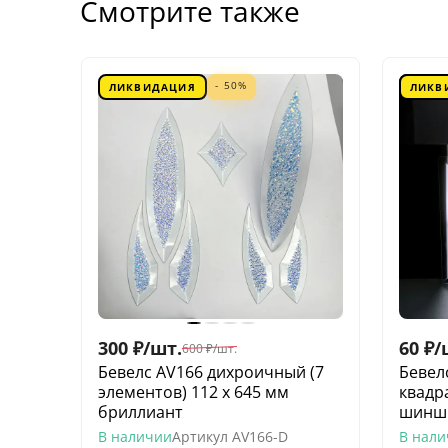
Смотрите также
- 50%
ЛИКВИДАЦИЯ
ЛИКВ
300
₽
/
шт.
60
₽
/
600
₽
/
шт.
Бевелс AV166 дихроичный (7
Бевел
элементов) 112 х 645 мм
квадр
бриллиант
шинш
В наличии
Артикул
AV166-D
В нал