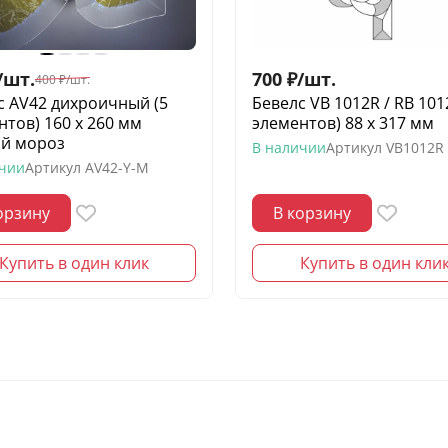
/
шт.
700
₽
/
шт.
400
₽
/
шт.
с AV42 дихроичный (5
Бевелс VB 1012R / RB 101
нтов) 160 х 260 мм
элементов) 88 х 317 мм
й мороз
В наличии
Артикул
VB1012R
ичии
Артикул
AV42-Y-M
орзину
В корзину
Купить в один клик
Купить в один кли