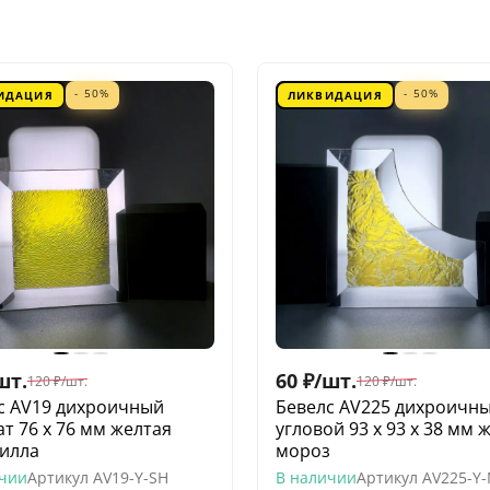
- 50%
- 50%
ИДАЦИЯ
ЛИКВИДАЦИЯ
шт.
60
₽
/
шт.
120
₽
/
шт.
120
₽
/
шт.
с AV19 дихроичный
Бевелс AV225 дихроичн
ат 76 х 76 мм желтая
угловой 93 х 93 х 38 мм 
илла
мороз
ичии
Артикул
AV19-Y-SH
В наличии
Артикул
AV225-Y