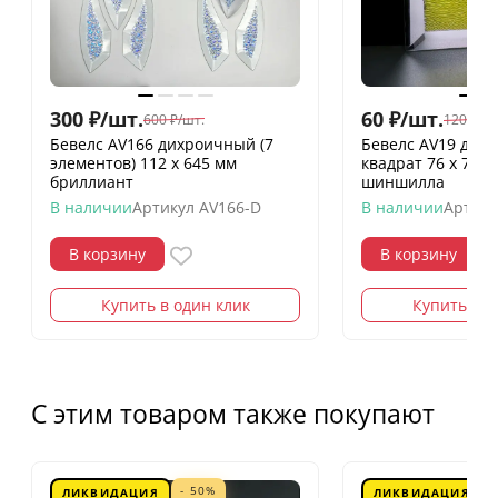
300
₽
/
шт.
60
₽
/
шт.
600
₽
/
шт.
120
₽
/
шт
Бевелс AV166 дихроичный (7
Бевелс AV19 дих
элементов) 112 х 645 мм
квадрат 76 х 76 
бриллиант
шиншилла
В наличии
Артикул
AV166-D
В наличии
Артику
В корзину
В корзину
Купить в один клик
Купить в о
С этим товаром также покупают
- 50%
ЛИКВИДАЦИЯ
ЛИКВИДАЦИЯ