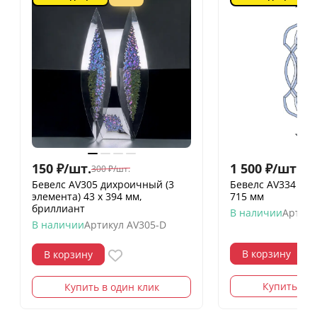
150
₽
/
шт.
1 500
₽
/
шт.
300
₽
/
шт.
Бевелс AV305 дихроичный (3
Бевелс AV334 (21 
элемента) 43 х 394 мм,
715 мм
бриллиант
В наличии
Артику
В наличии
Артикул
AV305-D
В корзину
В корзину
Купить в о
Купить в один клик