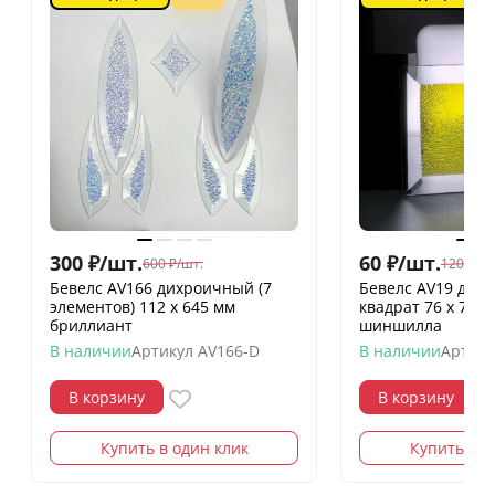
300
₽
/
шт.
60
₽
/
шт.
600
₽
/
шт.
120
₽
/
шт
Бевелс AV166 дихроичный (7
Бевелс AV19 дих
элементов) 112 х 645 мм
квадрат 76 х 76 
бриллиант
шиншилла
В наличии
Артикул
AV166-D
В наличии
Артику
В корзину
В корзину
Купить в один клик
Купить в о