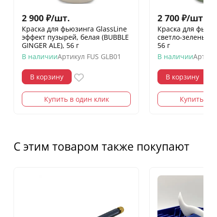
2 900
₽
/
шт.
2 700
₽
/
шт.
Краска для фьюзинга GlassLine
Краска для фьюзи
эффект пузырей, белая (BUBBLE
светло-зеленый (
GINGER ALE), 56 г
56 г
В наличии
Артикул
FUS GLB01
В наличии
Артику
В корзину
В корзину
Купить в один клик
Купить в о
С этим товаром также покупают