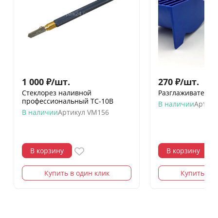
1 000
₽
/
шт.
270
₽
/
шт.
Стеклорез наливной
Разглаживатель д
профессиональный TC-10B
В наличии
Артику
В наличии
Артикул
VM156
В корзину
В корзину
Купить в один клик
Купить в о