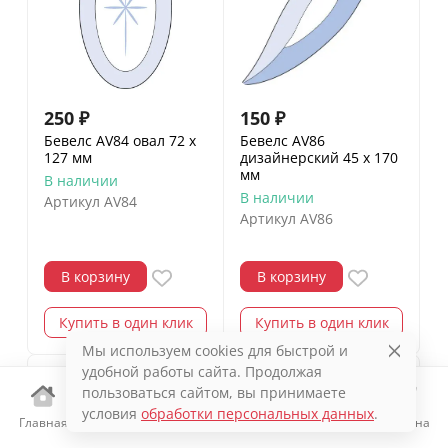
250
₽
150
₽
Бевелс AV84 овал 72 х
Бевелс AV86
127 мм
дизайнерский 45 х 170
мм
В наличии
В наличии
Артикул
AV84
Артикул
AV86
В корзину
В корзину
Купить в один клик
Купить в один клик
Мы используем cookies для быстрой и
удобной работы сайта. Продолжая
пользоваться сайтом, вы принимаете
условия
обработки персональных данных
.
Главная
Каталог
Избранное
Корзина