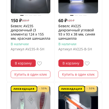
150
₽
60
₽
300
₽
120
₽
Бевелс AV235
Бевелс AV225
дихроичный (3
дихроичный угловой
элемента) 124 х 155
93 х 93 х 38 мм, синяя
мм, красная шиншилла
шиншилла
В наличии
В наличии
Артикул
AV235-R-SH
Артикул
AV225-B-SH
В корзину
В корзину
Купить в один клик
Купить в один клик
- 50%
- 50%
ЛИКВИДАЦИЯ
ЛИКВИДАЦИЯ