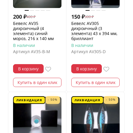
200
₽
150
₽
400
₽
300
₽
Бевелс AV35
Бевелс AV305
дихроичный (4
дихроичный (3
элемента) синий
элемента) 43 х 394 мм,
мороз, 216 х 140 мм
бриллиант
В наличии
В наличии
Артикул
AV35-B-M
Артикул
AV305-D
В корзину
В корзину
Купить в один клик
Купить в один клик
- 50%
- 50%
ЛИКВИДАЦИЯ
ЛИКВИДАЦИЯ