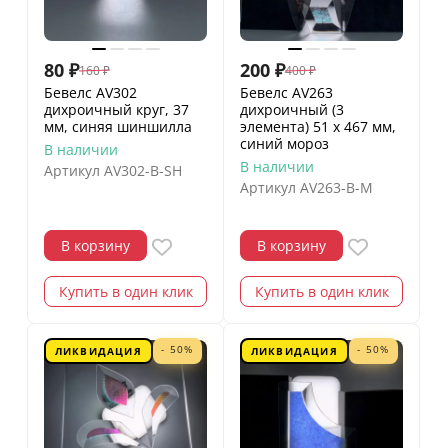
80
₽
200
₽
160
₽
400
₽
Бевелс AV302
Бевелс AV263
дихроичный круг, 37
дихроичный (3
мм, синяя шиншилла
элемента) 51 х 467 мм,
синий мороз
В наличии
В наличии
Артикул
AV302-B-SH
Артикул
AV263-B-M
В корзину
В корзину
Купить в один клик
Купить в один клик
- 50%
- 50%
ЛИКВИДАЦИЯ
ЛИКВИДАЦИЯ